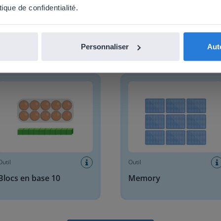
tique de confidentialité.
Personnaliser
Aut
En savoir plus
!
 en base 10
Memory
Outil
Outil
Blocs en base 10
Memory