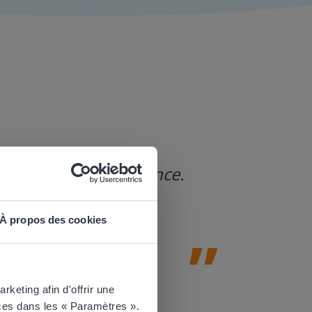
Gynzy est un 
'enseignement à distance.
engageantes e
découverte po
Amy Johnson
À propos des cookies
CE1 &Professe
 website.
keting afin d'offrir une
ces dans les « Paramètres ».