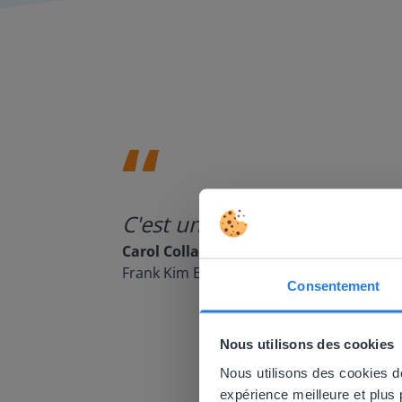
C'est un outil formidable à 
Carol Collack
Frank Kim Elementary, Nevada
Consentement
This w
Nous utilisons des cookies
Based on 
There you
Nous utilisons des cookies de
expérience meilleure et plus
E