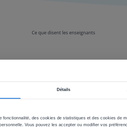
Ce que disent les enseignants
utiliser avec mon tableau blanc et avec l
Détails
ebsite doesn't match your location
your location, we think you might prefer to visit our English
'll find regional content and pricing.
 fonctionnalité, des cookies de statistiques et des cookies de mar
 personnelle. Vous pouvez les accepter ou modifier vos préféren
nglish
Français