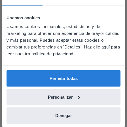
D'Nealian
Usamos cookies
La
fuente D'Nealian
se distingue por sus letras
Usamos cookies funcionales, estadísticas y de
This website doesn't match
inclinadas y su estilo distintivo.
marketing para ofrecer una experiencia de mayor calidad
Facilita una transición suave de la escritura de
your location
y más personal. Puedes aceptar estas cookies o
imprenta a la cursiva mediante trazos
cambiar tus preferencias en 'Detalles'. Haz clic aquí para
Based on your location, we think you might
angulados y letras conectadas.
leer nuestra política de privacidad.
prefer to visit our English website. There you'll
find regional content and pricing.
English
Español
Permitir todas
Uso de técnicas tradicionales y
Personalizar
recursos digitales
Denegar
La combinación de hojas de trabajo tradicionales con
ejercicios digitales puede ofrecer una experiencia de