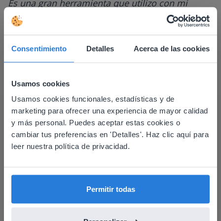
Es una gran herramienta que utilizo con mi
pizarra y con la formación a distancia.
Carol Collack
Escuela primaria Frank Kim, Nevada
Consentimiento
Detalles
Acerca de las cookies
Usamos cookies
Usamos cookies funcionales, estadísticas y de
This website doesn't match
marketing para ofrecer una experiencia de mayor calidad
your location
y más personal. Puedes aceptar estas cookies o
cambiar tus preferencias en 'Detalles'. Haz clic aquí para
Based on your location, we think you might
leer nuestra política de privacidad.
prefer to visit our English website. There you'll
find regional content and pricing.
English
Español
Permitir todas