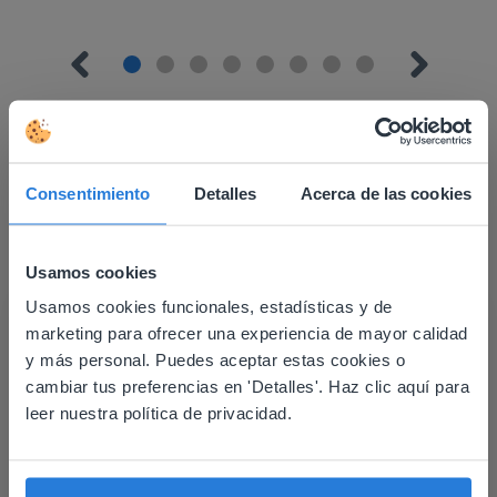
Consentimiento
Detalles
Acerca de las cookies
Descubrir más
!
Bloques de base diez
Usamos cookies
Usamos cookies funcionales, estadísticas y de
This website doesn't match
marketing para ofrecer una experiencia de mayor calidad
your location
y más personal. Puedes aceptar estas cookies o
cambiar tus preferencias en 'Detalles'. Haz clic aquí para
Based on your location, we think you might
leer nuestra política de privacidad.
prefer to visit our English website. There you'll
find regional content and pricing.
Herramienta
English
Español