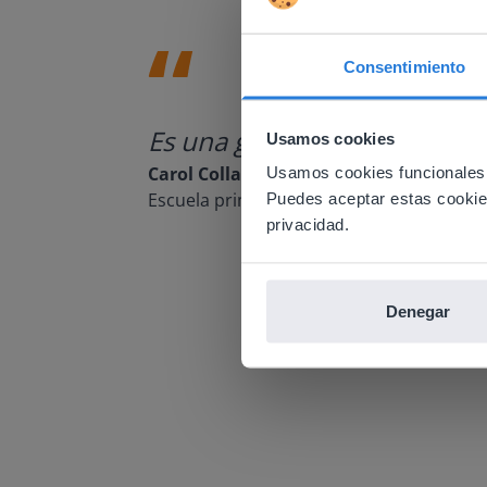
Consentimiento
This w
Es una gran herramienta que 
Usamos cookies
Based on 
There you
Carol Collack
Usamos cookies funcionales,
Escuela primaria Frank Kim, Nevada
Puedes aceptar estas cookies 
E
privacidad.
Denegar