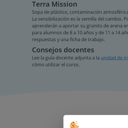
Terra Mission
Sopa de plástico, contaminación atmosférica,
La sensibilización es la semilla del cambio. 
aprenderán a aportar su granito de arena en
para alumnos de 8 a 10 años y de 11 a 14 añ
respuestas y una ficha de trabajo.
Consejos docentes
Lee la guía docente adjunta a la
unidad de i
cómo utilizar el curso.