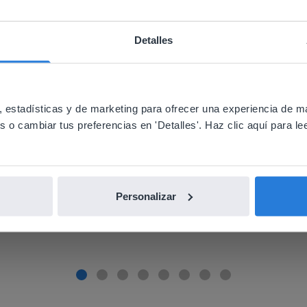
Detalles
ebsite doesn't match your location
utilizo con mi pizarra y con la formación
your location, we think you might prefer to visit our English
'll find regional content and pricing.
 estadísticas y de marketing para ofrecer una experiencia de m
o cambiar tus preferencias en 'Detalles'. Haz clic aquí para lee
nglish
Español
Personalizar