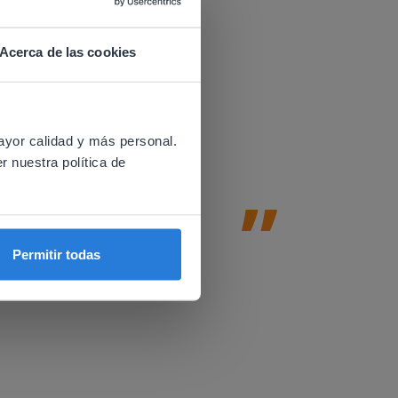
Acerca de las cookies
 a distancia.
Gynzy es
 website.
Gynzy ayu
ayor calidad y más personal.
r nuestra política de
basadas e
fomentan 
Amy Johnson
Permitir todas
2nd & Profeso