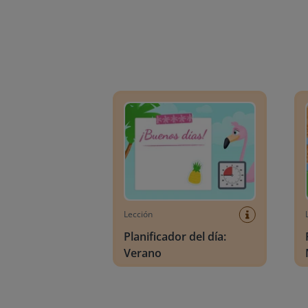
Planificador del día: Verano
Plani
Lección
Planificador del día:
Verano