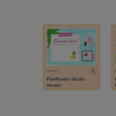
Planificador del día: Verano
Plani
Lección
Planificador del día:
Verano