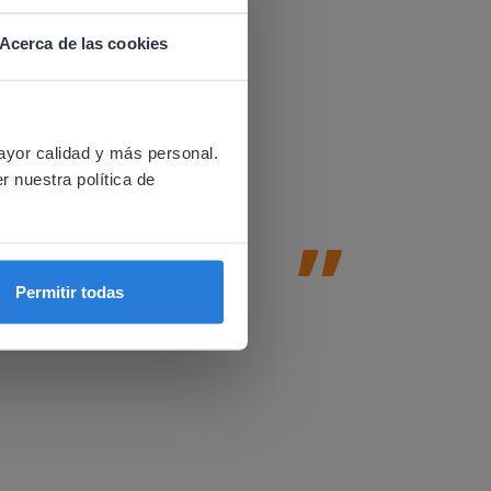
Acerca de las cookies
Gynzy es
 website.
 a distancia.
ayor calidad y más personal.
Gynzy ayu
r nuestra política de
basadas e
fomentan 
Amy Johnson
Permitir todas
2nd & Profeso