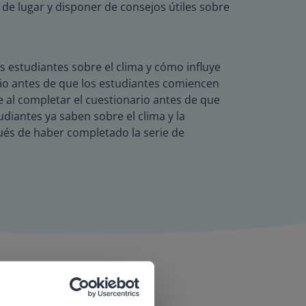
de lugar y disponer de consejos útiles sobre
s estudiantes sobre el clima y cómo influye
io antes de que los estudiantes comiencen
e al completar el cuestionario antes de que
diantes ya saben sobre el clima y la
pués de haber completado la serie de