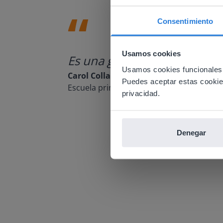
Consentimiento
This w
Usamos cookies
Based on 
Es una gran herramienta que 
There you
Usamos cookies funcionales,
Carol Collack
Puedes aceptar estas cookies 
E
Escuela primaria Frank Kim, Nevada
privacidad.
Denegar