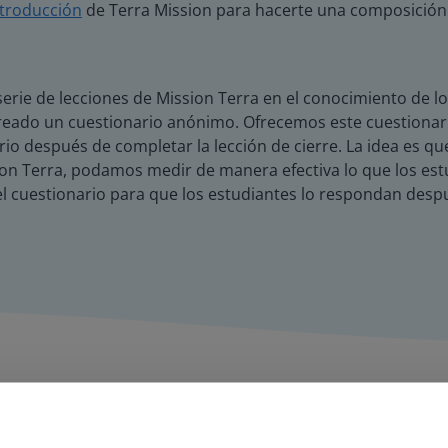
ntroducción
de Terra Mission para hacerte una composición 
erie de lecciones de Mission Terra en el conocimiento de lo
creado un cuestionario anónimo. Ofrecemos este cuestionar
rio después de completar la lección de cierre. La idea es qu
sion Terra, podamos medir de manera efectiva lo que los estu
r el cuestionario para que los estudiantes lo respondan des
Lo que dicen los profesores