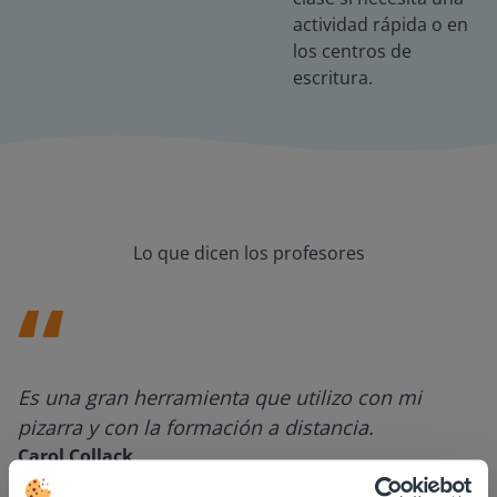
actividad rápida o en
los centros de
escritura.
Lo que dicen los profesores
Es una gran herramienta que utilizo con mi
pizarra y con la formación a distancia.
Carol Collack
Escuela primaria Frank Kim, Nevada