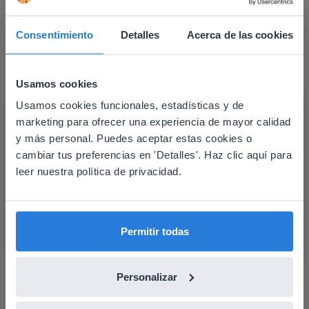
Consentimiento
Detalles
Acerca de las cookies
Usamos cookies
Usamos cookies funcionales, estadísticas y de
This website doesn't match
marketing para ofrecer una experiencia de mayor calidad
your location
y más personal. Puedes aceptar estas cookies o
cambiar tus preferencias en 'Detalles'. Haz clic aquí para
Based on your location, we think you might
leer nuestra política de privacidad.
prefer to visit our English website. There you'll
find regional content and pricing.
English
Español
Permitir todas
Descubrir más
!
Personalizar
Planificador del día: Verano