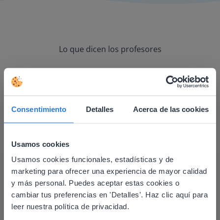
Lo que dicen los profesores
Consentimiento
Detalles
Acerca de las cookies
Es una gran herramienta que utilizo con mi
pizarra y con la formación a distancia.
Carol Collack
Usamos cookies
Escuela primaria Frank Kim, Nevada
Usamos cookies funcionales, estadísticas y de
This website doesn't match
marketing para ofrecer una experiencia de mayor calidad
your location
y más personal. Puedes aceptar estas cookies o
cambiar tus preferencias en 'Detalles'. Haz clic aquí para
Based on your location, we think you might
leer nuestra política de privacidad.
prefer to visit our English website. There you'll