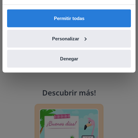
find regional content and pricing.
English
Español
Permitir todas
Personalizar
Denegar
Descubrir más
!
Planificador del día: Verano