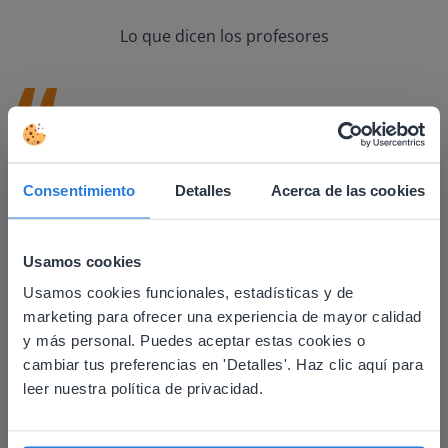
Lo que dicen los profesores
Es una gran herramienta que utilizo con mi
pizarra y con la formación a distancia.
Consentimiento
Detalles
Acerca de las cookies
Carol Collack
Escuela primaria Frank Kim, Nevada
Usamos cookies
Usamos cookies funcionales, estadísticas y de
This website doesn't match
marketing para ofrecer una experiencia de mayor calidad
your location
y más personal. Puedes aceptar estas cookies o
cambiar tus preferencias en 'Detalles'. Haz clic aquí para
Based on your location, we think you might
leer nuestra política de privacidad.
prefer to visit our English website. There you'll
find regional content and pricing.