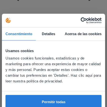
Descubrir más
!
Consentimiento
Detalles
Acerca de las cookies
Planificador del día: Verano
Usamos cookies
Usamos cookies funcionales, estadísticas y de
This website doesn't match
marketing para ofrecer una experiencia de mayor calidad
your location
y más personal. Puedes aceptar estas cookies o
cambiar tus preferencias en 'Detalles'. Haz clic aquí para
Based on your location, we think you might
leer nuestra política de privacidad.
prefer to visit our English website. There you'll
Lección
find regional content and pricing.
Planificador del día:
English
Español
Verano
Permitir todas