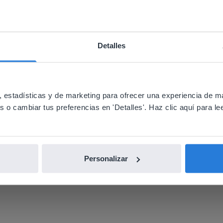
Lo que dicen los profesores
Detalles
ebsite doesn't match your location
your location, we think you might prefer to visit our English
'll find regional content and pricing.
 estadísticas y de marketing para ofrecer una experiencia de m
o cambiar tus preferencias en 'Detalles'. Haz clic aquí para lee
utilizo con mi pizarra y con la formación
nglish
Español
Personalizar