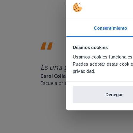
Consentimiento
This w
Usamos cookies
Based on 
There you
Usamos cookies funcionales,
Puedes aceptar estas cookies 
Es una gran herramienta que 
E
privacidad.
Carol Collack
Escuela primaria Frank Kim, Nevada
Denegar