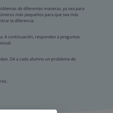
roblemas de diferentes maneras, ya sea para
os números más pequeños para que sea más
rar la diferencia.
esta. A continuación, responden a preguntas
visual.
uedan. Dé a cada alumno un problema de
res.