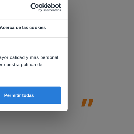
Acerca de las cookies
 website.
ayor calidad y más personal.
Gynzy es
r nuestra política de
 a distancia.
Gynzy ayu
basadas e
Permitir todas
fomentan 
Amy Johnson
2nd & Profeso