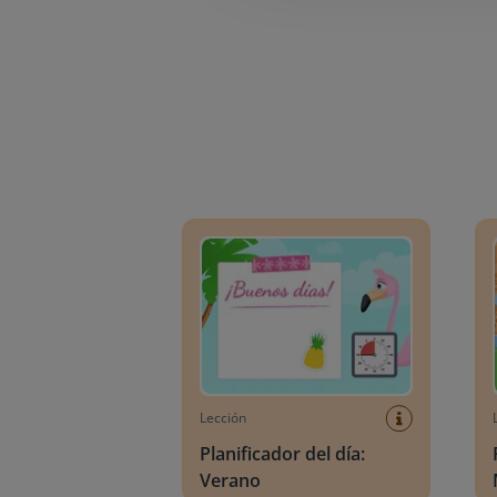
Planificador del día: Verano
Plani
Lección
Planificador del día:
Verano