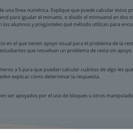
e una línea numérica. Explique que puede calcular estos p
hend para igualar el minueto, o dividir el minnuend en d
n los alumnos y pregúnteles qué método utilizan para encont
icio en el que tienen apoyo visual para el problema de la r
s estudiantes que resuelvan un problema de resta sin apoyo 
meros a 5 para que puedan calcular cuántos de algo les q
pueden explicar cómo determinar la respuesta.
eden ser apoyados por el uso de bloques u otros manipulado