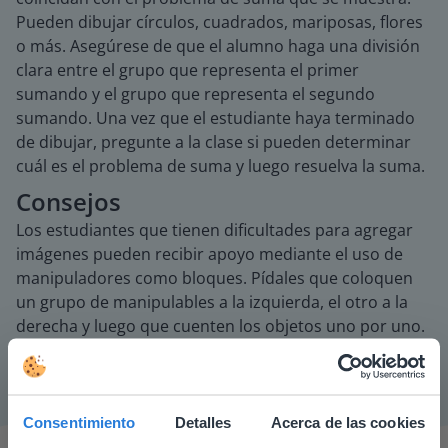
Pueden dibujar círculos, cuadrados, mariposas, flores
o más. Asegúrese de que el alumno haga una división
clara entre el grupo que representa el primer
sumando y el grupo que representa el segundo
sumando. Una vez que el estudiante haya terminado
de dibujar, pregunte a la clase si pueden determinar
cuál es el problema de suma y luego resuelva la suma.
Consejos
Los estudiantes que tienen dificultades para agregar
imágenes pueden recibir apoyo mediante el uso de
manipuladores como bloques. Pídales que coloquen
un grupo de manipulables a la izquierda, el otro a la
derecha y luego que cuenten los objetos uno por uno.
Consentimiento
Detalles
Acerca de las cookies