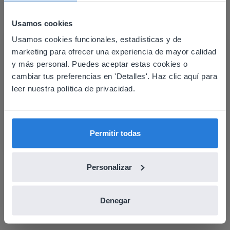
Usamos cookies
Lo que dicen los profesores
Usamos cookies funcionales, estadísticas y de
This website doesn't match
marketing para ofrecer una experiencia de mayor calidad
your location
y más personal. Puedes aceptar estas cookies o
cambiar tus preferencias en 'Detalles'. Haz clic aquí para
Based on your location, we think you might
leer nuestra política de privacidad.
prefer to visit our English website. There you'll
Es una gran herramienta que utilizo con mi
find regional content and pricing.
pizarra y con la formación a distancia.
English
Español
Carol Collack
Permitir todas
Escuela primaria Frank Kim, Nevada
Personalizar
Denegar