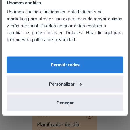
Usamos cookies
Usamos cookies funcionales, estadísticas y de
This website doesn't match
marketing para ofrecer una experiencia de mayor calidad
your location
y más personal. Puedes aceptar estas cookies o
cambiar tus preferencias en 'Detalles'. Haz clic aquí para
Based on your location, we think you might
leer nuestra política de privacidad.
prefer to visit our English website. There you'll
find regional content and pricing.
Descubrir más
!
English
Español
Planificador del día: Verano
Permitir todas
Personalizar
Denegar
Lección
Planificador del día: