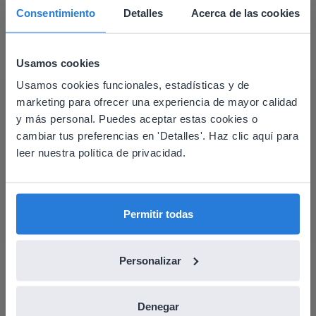
Consentimiento
Detalles
Acerca de las cookies
Usamos cookies
Usamos cookies funcionales, estadísticas y de
This website doesn't match
marketing para ofrecer una experiencia de mayor calidad
your location
y más personal. Puedes aceptar estas cookies o
cambiar tus preferencias en 'Detalles'. Haz clic aquí para
Based on your location, we think you might
leer nuestra política de privacidad.
prefer to visit our English website. There you'll
find regional content and pricing.
English
Español
Permitir todas
Descubrir más
!
Planificador del día: Verano
Personalizar
Denegar