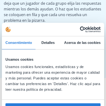
deja que un jugador de cada grupo elija las respuestas
mientras los demás ayudan. O haz que los estudiantes
se coloquen en fila y que cada uno resuelva un
problema en la pizarra.
Pon un fondo colorido. En la configuración, puedes
elegir entre una serie de fondos preseleccionados. Si
eliges la opción "Transparente", puedes configurar tu
Consentimiento
Detalles
Acerca de las cookies
propia imagen de fondo desde la barra de
herramientas del panel.
Usamos cookies
Usamos cookies funcionales, estadísticas y de
marketing para ofrecer una experiencia de mayor calidad
y más personal. Puedes aceptar estas cookies o
cambiar tus preferencias en 'Detalles'. Haz clic aquí para
leer nuestra política de privacidad.
Lo que dicen los profesores