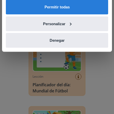
English
Español
Lección
Permitir todas
Planificador del día:
Verano
Personalizar
Planificador del día: Mundial de Fútbol
Denegar
Lección
Planificador del día:
Mundial de Fútbol
Escena de vocabulario: Verano