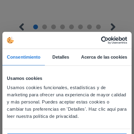
Consentimiento
Detalles
Acerca de las cookies
Descubrir más
!
Usamos cookies
Planificador del día: Verano
Usamos cookies funcionales, estadísticas y de
This website doesn't match
marketing para ofrecer una experiencia de mayor calidad
your location
y más personal. Puedes aceptar estas cookies o
cambiar tus preferencias en 'Detalles'. Haz clic aquí para
Based on your location, we think you might
leer nuestra política de privacidad.
prefer to visit our English website. There you'll
find regional content and pricing.