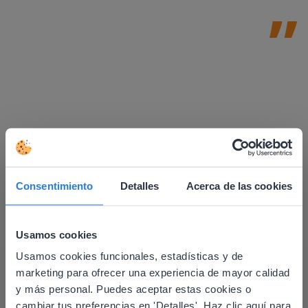
Consentimiento
Detalles
Acerca de las cookies
Usamos cookies
Usamos cookies funcionales, estadísticas y de
This website doesn't match
Descubrir más
!
marketing para ofrecer una experiencia de mayor calidad
your location
y más personal. Puedes aceptar estas cookies o
Planificador del día: Verano
cambiar tus preferencias en 'Detalles'. Haz clic aquí para