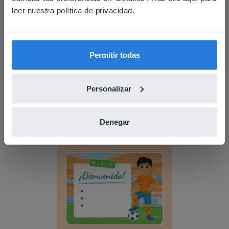
Based on your location, we think you might
leer nuestra política de privacidad.
prefer to visit our English website. There you'll
find regional content and pricing.
English
Español
Permitir todas
Lección
Personalizar
Planificador del día:
Verano
Denegar
Planificador del día: Mundial de Fútbol