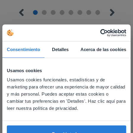
Consentimiento
Detalles
Acerca de las cookies
Descubrir más
!
Planificador del día: Verano
Usamos cookies
Usamos cookies funcionales, estadísticas y de
This website doesn't match
marketing para ofrecer una experiencia de mayor calidad
your location
y más personal. Puedes aceptar estas cookies o
cambiar tus preferencias en 'Detalles'. Haz clic aquí para
Based on your location, we think you might
leer nuestra política de privacidad.
prefer to visit our English website. There you'll
find regional content and pricing.
Lección
English
Español
Planificador del día: