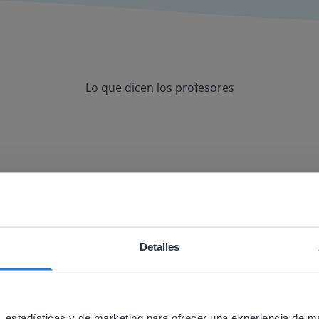
Lo que dicen los profesores
utilizo con mi pizarra y con la formación
Detalles
ebsite doesn't match your location
your location, we think you might prefer to visit our English
'll find regional content and pricing.
 estadísticas y de marketing para ofrecer una experiencia de m