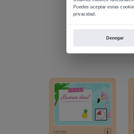
Puedes aceptar estas cookies 
E
privacidad.
Denegar
Planificador del día: Verano
Plani
Lección