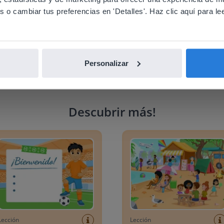
o cambiar tus preferencias en 'Detalles'. Haz clic aquí para lee
nglish
Español
Personalizar
Descubrir más
!
ficador del día: Mundial de Fútbol
Escena de vocabulario: Veran
Lección
Lección