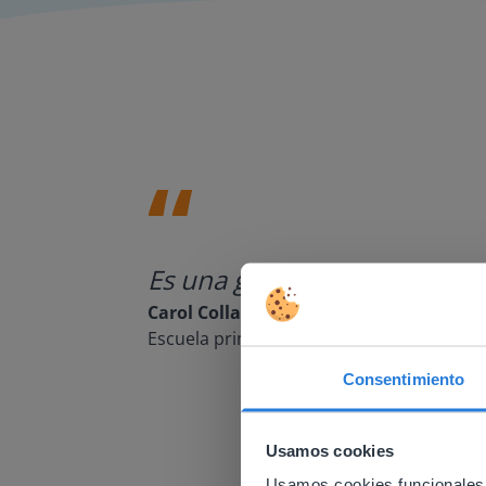
Es una gran herramienta que 
Carol Collack
Escuela primaria Frank Kim, Nevada
Consentimiento
This w
Usamos cookies
Based on 
There you
Usamos cookies funcionales,