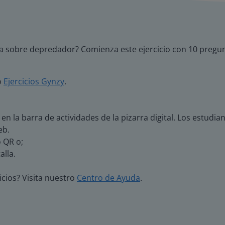
la sobre depredador? Comienza este ejercicio con 10 pregun
o
Ejercicios Gynzy
.
' en la barra de actividades de la pizarra digital. Los estud
eb.
o QR o;
alla.
icios? Visita nuestro
Centro de Ayuda
.