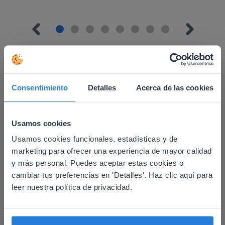
Consentimiento
Detalles
Acerca de las cookies
Descubrir más
!
Bloques de base diez
Usamos cookies
Usamos cookies funcionales, estadísticas y de
This website doesn't match
marketing para ofrecer una experiencia de mayor calidad
your location
y más personal. Puedes aceptar estas cookies o
cambiar tus preferencias en 'Detalles'. Haz clic aquí para
Based on your location, we think you might
leer nuestra política de privacidad.
prefer to visit our English website. There you'll
find regional content and pricing.
Herramienta
English
Español