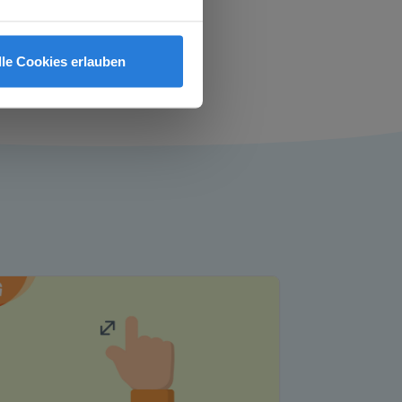
schreibwettbewerb
lle Cookies erlauben