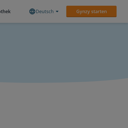
othek
Deutsch
Gynzy starten