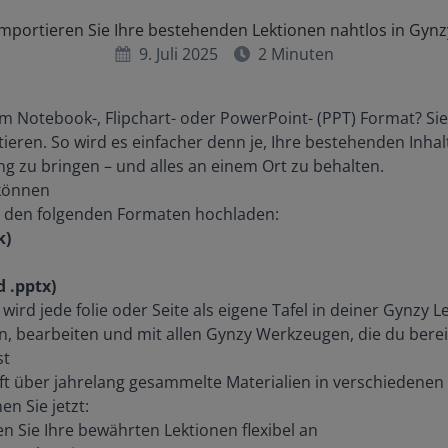
Importieren Sie Ihre bestehenden Lektionen nahtlos in Gynz
9. Juli 2025
2
Minuten
m Notebook-, Flipchart- oder PowerPoint- (PPT) Format? Sie
ieren. So wird es einfacher denn je, Ihre bestehenden Inhalt
zu bringen – und alles an einem Ort zu behalten.
 können
n den folgenden Formaten hochladen:
k)
 .pptx)
rd jede folie oder Seite als eigene Tafel in deiner Gynzy L
n, bearbeiten und mit allen Gynzy Werkzeugen, die du berei
st
ft über jahrelang gesammelte Materialien in verschiedenen 
en Sie jetzt:
 Sie Ihre bewährten Lektionen flexibel an