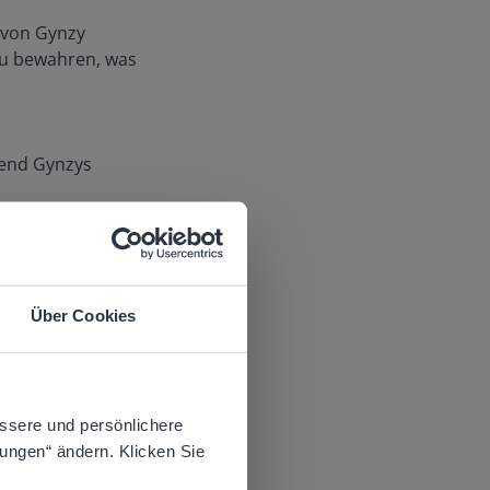
 von Gynzy
 zu bewahren, was
ßend Gynzys
 YouTube-Video oder
Über Cookies
 website.
ssere und persönlichere
alte von Gynzy das
lungen“ ändern. Klicken Sie
schrift umfassen.