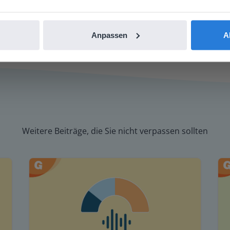
e Tatsache: Er gewann seinen Grundschul-Recht
 Wort 'Galilean'!
Anpassen
A
Weitere Beiträge, die Sie nicht verpassen sollten