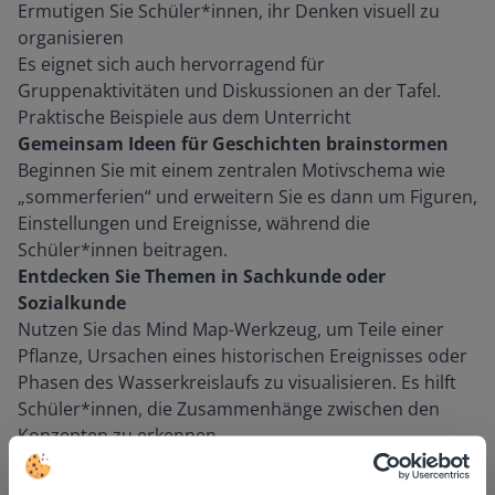
Ermutigen Sie Schüler*innen, ihr Denken visuell zu
organisieren
Es eignet sich auch hervorragend für
Gruppenaktivitäten und Diskussionen an der Tafel.
Praktische Beispiele aus dem Unterricht
Gemeinsam Ideen für Geschichten brainstormen
Beginnen Sie mit einem zentralen Motivschema wie
„sommerferien“ und erweitern Sie es dann um Figuren,
Einstellungen und Ereignisse, während die
Schüler*innen beitragen.
Entdecken Sie Themen in Sachkunde oder
Sozialkunde
Nutzen Sie das Mind Map-Werkzeug, um Teile einer
Pflanze, Ursachen eines historischen Ereignisses oder
Phasen des Wasserkreislaufs zu visualisieren. Es hilft
Schüler*innen, die Zusammenhänge zwischen den
Konzepten zu erkennen.
Entwickelt für das Interaktives Tafel
Das Mind Map Werkzeug ist für die Nutzung an der