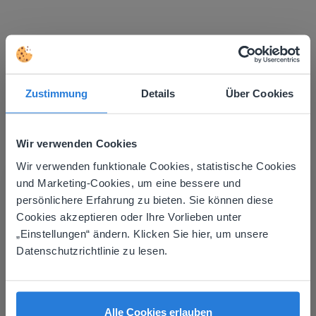
Mehr entdecken
!
Tagesplaner: Sommer
Zustimmung
Details
Über Cookies
Wir verwenden Cookies
Wir verwenden funktionale Cookies, statistische Cookies
This website doesn't match
und Marketing-Cookies, um eine bessere und
persönlichere Erfahrung zu bieten. Sie können diese
your location
Cookies akzeptieren oder Ihre Vorlieben unter
Lektion
Based on your location, we think you might
„Einstellungen“ ändern. Klicken Sie hier, um unsere
Tagesplaner: Sommer
prefer to visit our English website. There you'll
Datenschutzrichtlinie zu lesen.
find regional content and pricing.
English
Deutsch
Tagesplaner: Fußball-WM
Alle Cookies erlauben