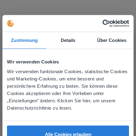
Mehr entdecken
!
Tagesplaner: Sommer
Zustimmung
Details
Über Cookies
Wir verwenden Cookies
Wir verwenden funktionale Cookies, statistische Cookies
This website doesn't match
und Marketing-Cookies, um eine bessere und
persönlichere Erfahrung zu bieten. Sie können diese
your location
Cookies akzeptieren oder Ihre Vorlieben unter
Lektion
Based on your location, we think you might
„Einstellungen“ ändern. Klicken Sie hier, um unsere
Tagesplaner: Sommer
prefer to visit our English website. There you'll
Datenschutzrichtlinie zu lesen.
find regional content and pricing.
English
Deutsch
Tagesplaner: Fußball-WM
Alle Cookies erlauben