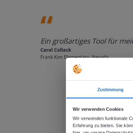
Ein großartiges Tool für me
Carol Collack
Frank Kim Elementary, Nevada
Zustimmung
This w
Wir verwenden Cookies
Based on 
There you
Wir verwenden funktionale C
Erfahrung zu bieten. Sie kön
E
hier, um unsere Datenschutzri