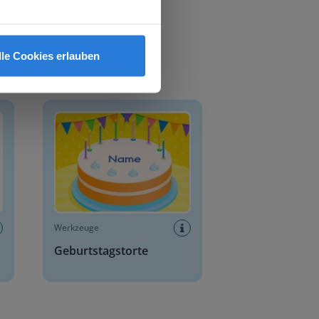
lle Cookies erlauben
Geburtstagstorte
Werkzeuge
Geburtstagstorte