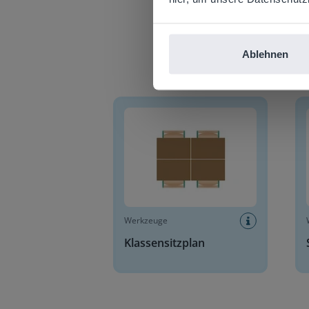
Ablehnen
Klassensitzplan
Stell
Werkzeuge
Klassensitzplan