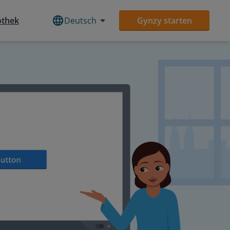
othek
Deutsch
Gynzy starten