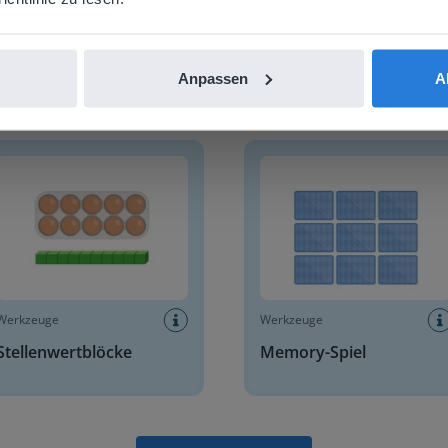
Anpassen
A
Mehr entdecken
!
enwertblöcke
Memory-Spiel
Werkzeuge
Werkzeuge
Stellenwertblöcke
Memory-Spiel