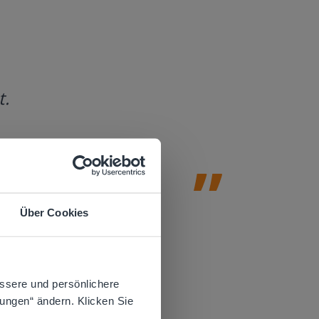
t.
Gynzy ist
Lehrkräft
Unterrich
Lernmoti
Amy Johnson
Sonderpädagog
Über Cookies
 website.
ssere und persönlichere
lungen“ ändern. Klicken Sie