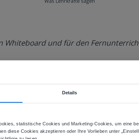
Was Lehrkräfte sagen
in Whiteboard und für den Fernunterrich
Details
ebsite doesn't match your location
your location, we think you might prefer to visit our English
'll find regional content and pricing.
ookies, statistische Cookies und Marketing-Cookies, um eine be
nen diese Cookies akzeptieren oder Ihre Vorlieben unter „Einstel
nglish
Deutsch
chtlinie zu lesen.