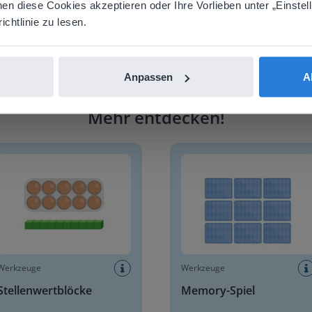
nen diese Cookies akzeptieren oder Ihre Vorlieben unter „Einstel
nglish
Deutsch
chtlinie zu lesen.
Anpassen
A
Mehr entdecken
!
enwertblöcke
Memory-Spiel
Werkzeuge
Werkzeuge
Stellenwertblöcke
Memory-Spiel