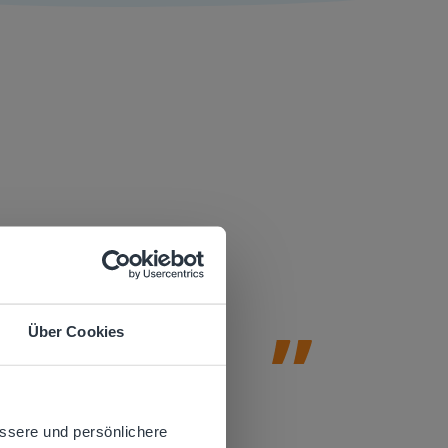
Gynzy ist
t.
Lehrkräft
Unterrich
Lernmoti
Über Cookies
Amy Johnson
Sonderpädagog
 website.
ssere und persönlichere