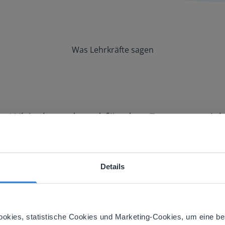
Was Lehrkräfte sagen
in Whiteboard und für den Fernunterrich
Details
ebsite doesn't match your location
your location, we think you might prefer to visit our English
'll find regional content and pricing.
ookies, statistische Cookies und Marketing-Cookies, um eine be