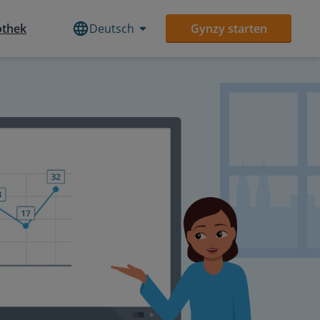
othek
Deutsch
Gynzy starten