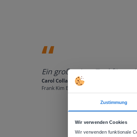
Ein großartiges Tool für me
Carol Collack
Frank Kim Elementary, Nevada
Zustimmung
This w
Wir verwenden Cookies
Based on 
There you
Wir verwenden funktionale C