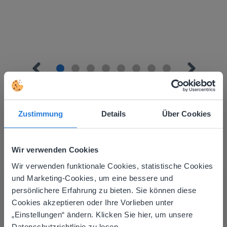
Zustimmung
Details
Über Cookies
Mehr entdecken
!
Wir verwenden Cookies
Tagesplaner: Sommer
Wir verwenden funktionale Cookies, statistische Cookies
This website doesn't match
und Marketing-Cookies, um eine bessere und
persönlichere Erfahrung zu bieten. Sie können diese
your location
Cookies akzeptieren oder Ihre Vorlieben unter
Based on your location, we think you might
„Einstellungen“ ändern. Klicken Sie hier, um unsere
prefer to visit our English website. There you'll
Datenschutzrichtlinie zu lesen.