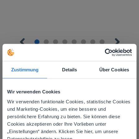
Zustimmung
Details
Über Cookies
Mehr entdecken
!
Wir verwenden Cookies
Tagesplaner: Sommer
Wir verwenden funktionale Cookies, statistische Cookies
This website doesn't match
und Marketing-Cookies, um eine bessere und
persönlichere Erfahrung zu bieten. Sie können diese
your location
Cookies akzeptieren oder Ihre Vorlieben unter
Based on your location, we think you might
„Einstellungen“ ändern. Klicken Sie hier, um unsere
prefer to visit our English website. There you'll
Datenschutzrichtlinie zu lesen.