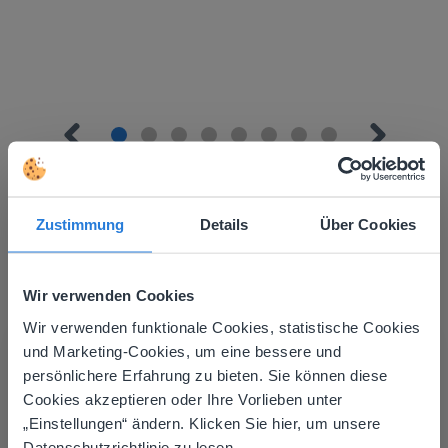
Zustimmung
Details
Über Cookies
Mehr entdecken
!
Wir verwenden Cookies
Tagesplaner: Sommer
Wir verwenden funktionale Cookies, statistische Cookies
This website doesn't match
und Marketing-Cookies, um eine bessere und
persönlichere Erfahrung zu bieten. Sie können diese
your location
Cookies akzeptieren oder Ihre Vorlieben unter
Based on your location, we think you might
„Einstellungen“ ändern. Klicken Sie hier, um unsere
prefer to visit our English website. There you'll
Datenschutzrichtlinie zu lesen.