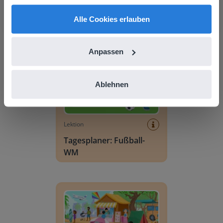
English
Deutsch
Alle Cookies erlauben
Tagesplaner: Fußball-WM
Anpassen
Ablehnen
Lektion
Tagesplaner: Fußball-
WM
Wortschatzszene: Sommer