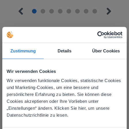
Zustimmung
Details
Über Cookies
Mehr entdecken
!
Tagesplaner: Sommer
Wir verwenden Cookies
Wir verwenden funktionale Cookies, statistische Cookies
This website doesn't match
und Marketing-Cookies, um eine bessere und
persönlichere Erfahrung zu bieten. Sie können diese
your location
Cookies akzeptieren oder Ihre Vorlieben unter
Based on your location, we think you might
„Einstellungen“ ändern. Klicken Sie hier, um unsere
prefer to visit our English website. There you'll
Datenschutzrichtlinie zu lesen.
Lektion
find regional content and pricing.
Tagesplaner: Sommer