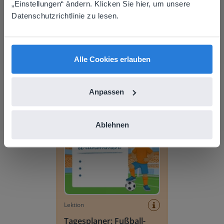
Based on your location, we think you might
„Einstellungen“ ändern. Klicken Sie hier, um unsere
prefer to visit our English website. There you'll
Datenschutzrichtlinie zu lesen.
find regional content and pricing.
English
Deutsch
Lektion
Alle Cookies erlauben
Tagesplaner: Sommer
Anpassen
Tagesplaner: Fußball-WM
Ablehnen
Lektion
Tagesplaner: Fußball-