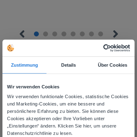
Zustimmung
Details
Über Cookies
Mehr entdecken
!
Tagesplaner: Sommer
Wir verwenden Cookies
Wir verwenden funktionale Cookies, statistische Cookies
This website doesn't match
und Marketing-Cookies, um eine bessere und
persönlichere Erfahrung zu bieten. Sie können diese
your location
Cookies akzeptieren oder Ihre Vorlieben unter
Based on your location, we think you might
„Einstellungen“ ändern. Klicken Sie hier, um unsere
prefer to visit our English website. There you'll
Datenschutzrichtlinie zu lesen.