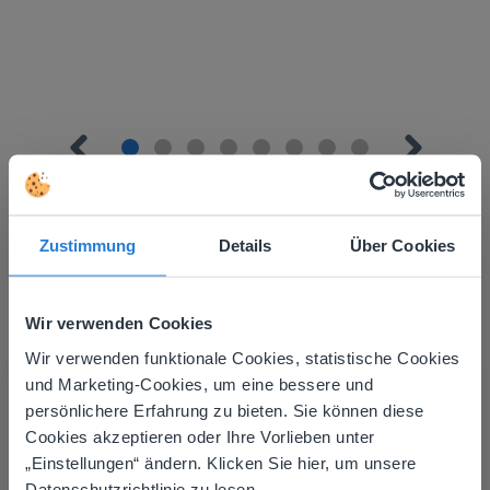
Zustimmung
Details
Über Cookies
Mehr entdecken
!
Wir verwenden Cookies
Tagesplaner: Sommer
Wir verwenden funktionale Cookies, statistische Cookies
This website doesn't match
und Marketing-Cookies, um eine bessere und
persönlichere Erfahrung zu bieten. Sie können diese
your location
Cookies akzeptieren oder Ihre Vorlieben unter
Based on your location, we think you might
„Einstellungen“ ändern. Klicken Sie hier, um unsere
prefer to visit our English website. There you'll
Datenschutzrichtlinie zu lesen.