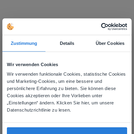
Mehr entdecken
!
Zustimmung
Details
Über Cookies
Tagesplaner: Sommer
Wir verwenden Cookies
Wir verwenden funktionale Cookies, statistische Cookies
This website doesn't match
und Marketing-Cookies, um eine bessere und
persönlichere Erfahrung zu bieten. Sie können diese
your location
Cookies akzeptieren oder Ihre Vorlieben unter
Based on your location, we think you might
Lektion
„Einstellungen“ ändern. Klicken Sie hier, um unsere
prefer to visit our English website. There you'll
Datenschutzrichtlinie zu lesen.
Tagesplaner: Sommer
find regional content and pricing.
English
Deutsch
Tagesplaner: Fußball-WM