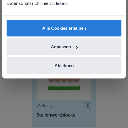
prefer to visit our English website. There you'll
Datenschutzrichtlinie zu lesen.
find regional content and pricing.
English
Deutsch
Werkzeuge
Alle Cookies erlauben
Klassensitzplan
Anpassen
Stellenwertblöcke
Ablehnen
Werkzeuge
Stellenwertblöcke