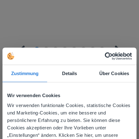
Zustimmung
Details
Über Cookies
Mehr entdecken
!
Wir verwenden Cookies
Klassensitzplan
Wir verwenden funktionale Cookies, statistische Cookies
This website doesn't match
und Marketing-Cookies, um eine bessere und
persönlichere Erfahrung zu bieten. Sie können diese
your location
Cookies akzeptieren oder Ihre Vorlieben unter
Based on your location, we think you might
„Einstellungen“ ändern. Klicken Sie hier, um unsere