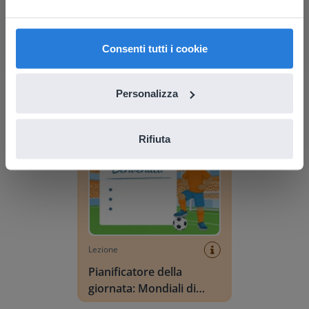
find regional content and pricing.
English
Italiano
Lezione
Consenti tutti i cookie
Pianificatore della
giornata: Estate
Personalizza
Pianificatore della giornata: Mondiali di calcio
Rifiuta
Lezione
Pianificatore della
giornata: Mondiali di
calcio