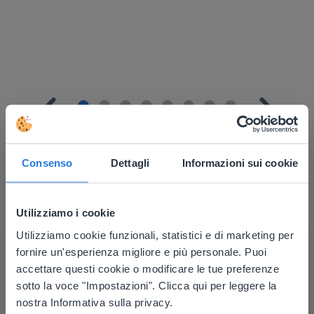
Consenso
Dettagli
Informazioni sui cookie
Scopri di più
!
Utilizziamo i cookie
Pianificatore della giornata: Estate
Utilizziamo cookie funzionali, statistici e di marketing per
This website doesn't match
fornire un'esperienza migliore e più personale. Puoi
your location
accettare questi cookie o modificare le tue preferenze
sotto la voce "Impostazioni". Clicca qui per leggere la
Based on your location, we think you might
nostra Informativa sulla privacy.
prefer to visit our English website. There you'll