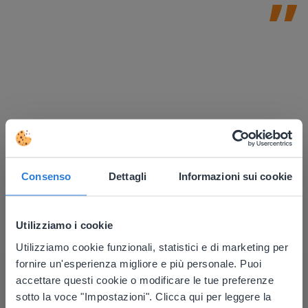
Consenso
Dettagli
Informazioni sui cookie
Utilizziamo i cookie
Scopri di più
!
Utilizziamo cookie funzionali, statistici e di marketing per
This website doesn't match
Pianificatore della giornata: Estate
fornire un'esperienza migliore e più personale. Puoi
your location
accettare questi cookie o modificare le tue preferenze
sotto la voce "Impostazioni". Clicca qui per leggere la
Based on your location, we think you might