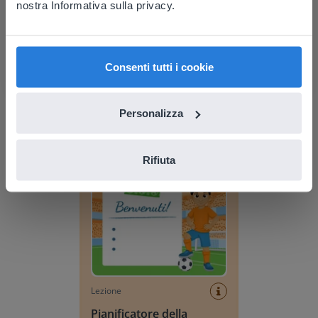
nostra Informativa sulla privacy.
prefer to visit our English website. There you'll
find regional content and pricing.
English
Italiano
Consenti tutti i cookie
Lezione
Pianificatore della
Personalizza
giornata: Estate
Pianificatore della giornata: Mondiali di calcio
Rifiuta
Lezione
Pianificatore della