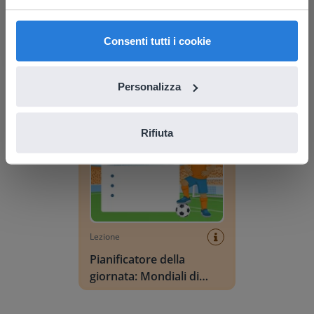
find regional content and pricing.
English
Italiano
Lezione
Consenti tutti i cookie
Pianificatore della
giornata: Estate
Personalizza
Pianificatore della giornata: Mondiali di calcio
Rifiuta
Lezione
Pianificatore della
giornata: Mondiali di
calcio
Vocabolario Scena: Estate