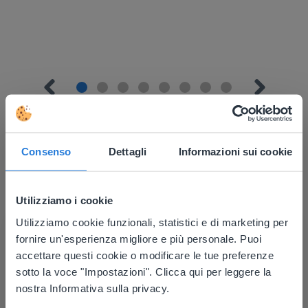
Consenso
Dettagli
Informazioni sui cookie
Scopri di più
!
Utilizziamo i cookie
Pianificatore della giornata: Estate
Utilizziamo cookie funzionali, statistici e di marketing per
This website doesn't match
fornire un'esperienza migliore e più personale. Puoi
your location
accettare questi cookie o modificare le tue preferenze
sotto la voce "Impostazioni". Clicca qui per leggere la
Based on your location, we think you might
nostra Informativa sulla privacy.
prefer to visit our English website. There you'll