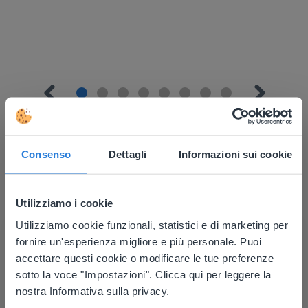
Consenso
Dettagli
Informazioni sui cookie
Scopri di più
!
Utilizziamo i cookie
Planimetria dei posti dell'aula
Utilizziamo cookie funzionali, statistici e di marketing per
This website doesn't match
fornire un'esperienza migliore e più personale. Puoi
your location
accettare questi cookie o modificare le tue preferenze
sotto la voce "Impostazioni". Clicca qui per leggere la
Based on your location, we think you might
nostra Informativa sulla privacy.
prefer to visit our English website. There you'll