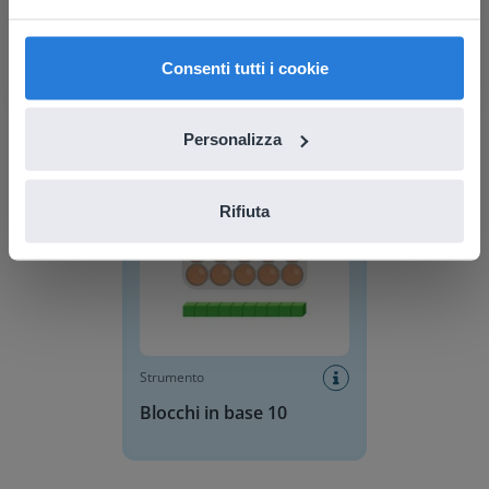
find regional content and pricing.
English
Italiano
Strumento
Consenti tutti i cookie
Planimetria dei posti
dell'aula
Personalizza
Blocchi in base 10
Rifiuta
Strumento
Blocchi in base 10