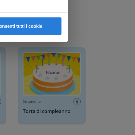
onsenti tutti i cookie
Torta di compleanno
Strumento
Torta di compleanno