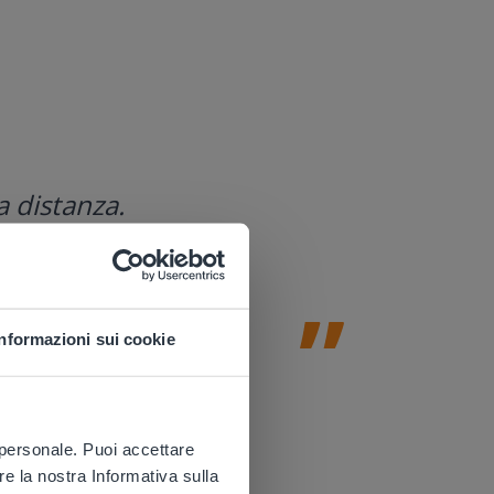
Gynzy è u
a distanza.
aiuta l'i
siano vis
scoperta 
Informazioni sui cookie
Amy Johnson
Docente di di
 website.
ù personale. Puoi accettare
re la nostra Informativa sulla