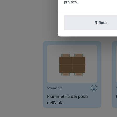
privacy.
Rifiuta
Planimetria dei posti dell'aula
Blocc
Strumento
Planimetria dei posti
dell'aula