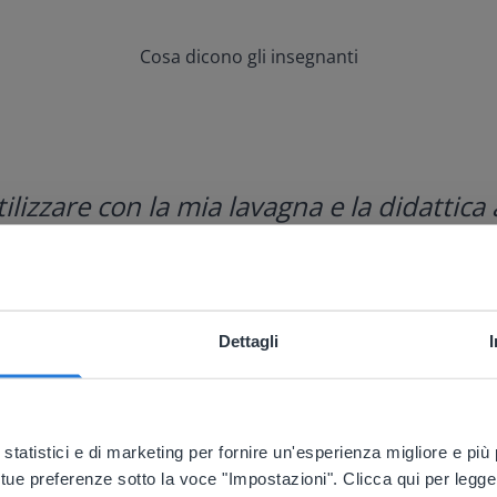
Cosa dicono gli insegnanti
lizzare con la mia lavagna e la didattica 
Dettagli
ebsite doesn't match your location
your location, we think you might prefer to visit our English
'll find regional content and pricing.
 statistici e di marketing per fornire un'esperienza migliore e pi
 tue preferenze sotto la voce "Impostazioni". Clicca qui per legge
nglish
Italiano