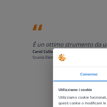
È un ottimo strumento da uti
Carol Collack
Scuola Elementare Frank Kim, Nevada
Consenso
This w
Utilizziamo i cookie
Based on 
There you
Utilizziamo cookie funzionali,
questi cookie o modificare le
E