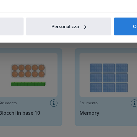
Personalizza
C
Scopri di più
!
hi in base 10
Memory
Strumento
Strumento
Blocchi in base 10
Memory