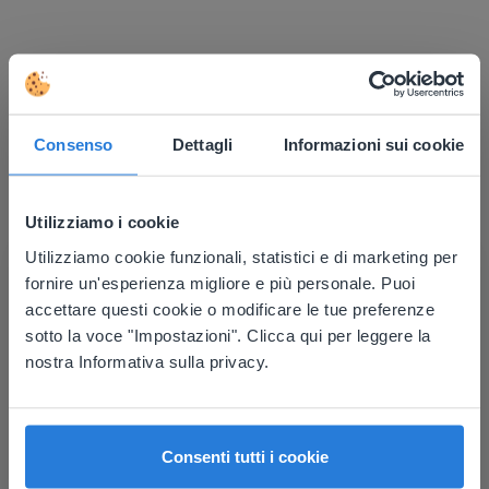
Scopri di più
!
Pianificatore della giornata: Estate
Consenso
Dettagli
Informazioni sui cookie
Utilizziamo i cookie
Utilizziamo cookie funzionali, statistici e di marketing per
This website doesn't match
fornire un'esperienza migliore e più personale. Puoi
your location
accettare questi cookie o modificare le tue preferenze
sotto la voce "Impostazioni". Clicca qui per leggere la
Based on your location, we think you might
Lezione
nostra Informativa sulla privacy.
prefer to visit our English website. There you'll
Pianificatore della
find regional content and pricing.
giornata: Estate
English
Italiano
Consenti tutti i cookie
Pianificatore della giornata: Mondiali di calcio