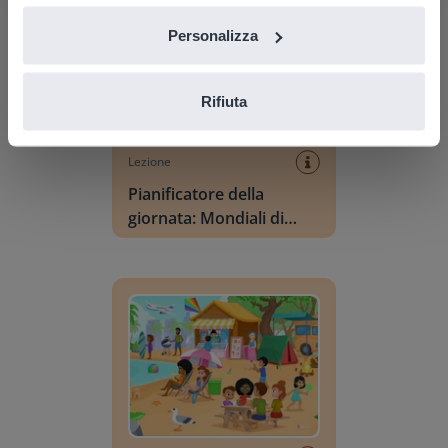
Personalizza
Rifiuta
Lezione
Pianificatore della
giornata: Mondiali di
calcio
Vocabolario Scena: Estate