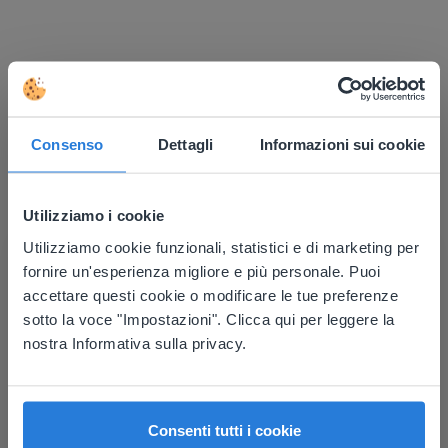
Scopri di più
!
Consenso
Dettagli
Informazioni sui cookie
Pianificatore della giornata: Estate
Utilizziamo i cookie
Utilizziamo cookie funzionali, statistici e di marketing per
This website doesn't match
fornire un'esperienza migliore e più personale. Puoi
your location
accettare questi cookie o modificare le tue preferenze
sotto la voce "Impostazioni". Clicca qui per leggere la
Based on your location, we think you might
Lezione
nostra Informativa sulla privacy.
prefer to visit our English website. There you'll
Pianificatore della
find regional content and pricing.
giornata: Estate
English
Italiano
Consenti tutti i cookie
Pianificatore della giornata: Mondiali di calcio