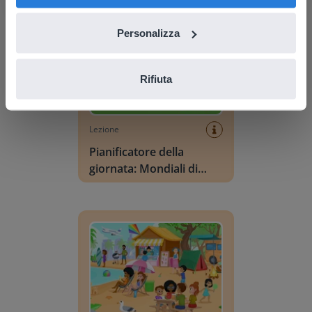
Personalizza
Rifiuta
Lezione
Pianificatore della
giornata: Mondiali di
calcio
Vocabolario Scena: Estate