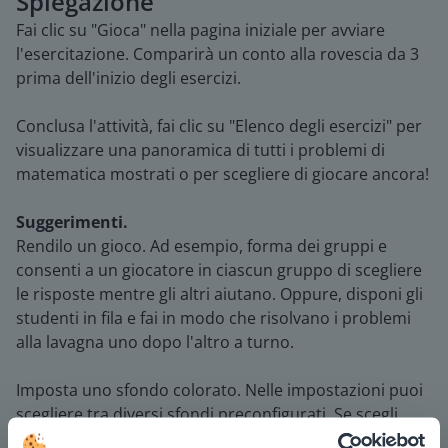
Spiegazione
Fai clic su "Gioca" nella pagina iniziale per avviare
l'esercitazione. Comparirà un conto alla rovescia da 3
prima dell'inizio degli esercizi.
Conclusa l'attività, fai clic su "Elenco degli esercizi" per
visualizzare una panoramica di tutti i problemi di
matematica mostrati o per scegliere di giocare ancora!
Suggerimenti.
Rendilo un gioco. Ad esempio, forma dei gruppi e
consenti a un giocatore in ciascun gruppo di scegliere
le risposte mentre gli altri aiutano. Oppure, disponi gli
studenti in fila e fai in modo che risolvano i problemi
alla lavagna uno dopo l'altro a turno.
Imposta uno sfondo colorato. Nelle impostazioni puoi
scegliere tra diversi sfondi preconfigurati. Se scegli
l'opzione "Trasparente", puoi impostare la tua