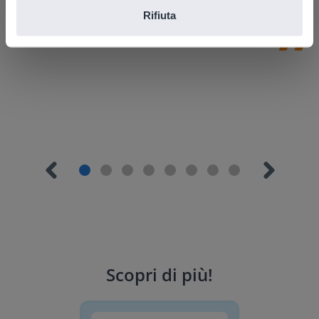
Rifiuta
Scopri di più
!
Planimetria dei posti dell'aula