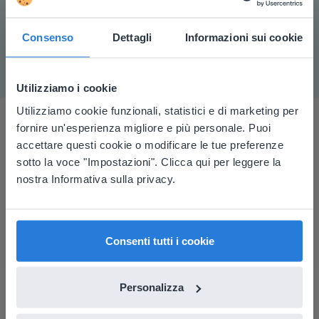
immagine di sfondo dalla barra degli strumenti della
lavagna.
Consenso
Dettagli
Informazioni sui cookie
Utilizziamo i cookie
Utilizziamo cookie funzionali, statistici e di marketing per
This website doesn't match
fornire un'esperienza migliore e più personale. Puoi
your location
accettare questi cookie o modificare le tue preferenze
sotto la voce "Impostazioni". Clicca qui per leggere la
Based on your location, we think you might
Cosa dicono gli insegnanti
nostra Informativa sulla privacy.
prefer to visit our English website. There you'll
find regional content and pricing.
English
Italiano
Consenti tutti i cookie
È un ottimo strumento da utilizzare con la mia
lavagna e la didattica a distanza.
Personalizza
Carol Collack
Scuola Elementare Frank Kim, Nevada