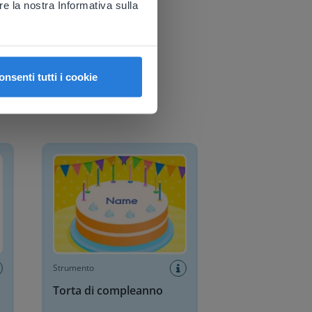
re la nostra Informativa sulla
onsenti tutti i cookie
Torta di compleanno
Strumento
Torta di compleanno