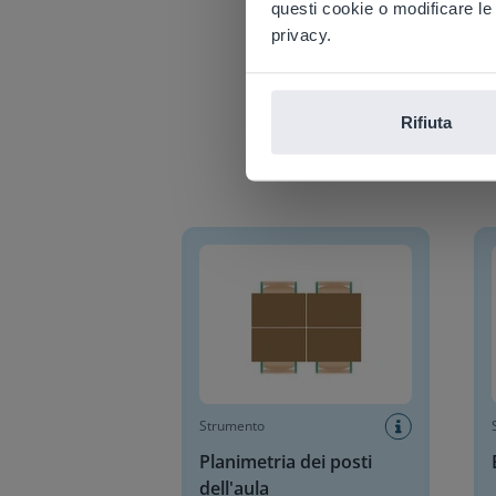
questi cookie o modificare le
E
privacy.
Rifiuta
Planimetria dei posti dell'aula
Blocc
Strumento
Planimetria dei posti
dell'aula