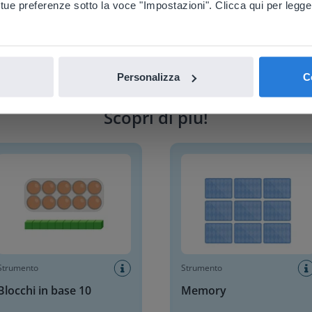
 tue preferenze sotto la voce "Impostazioni". Clicca qui per legge
nglish
Italiano
Personalizza
C
Scopri di più
!
hi in base 10
Memory
Strumento
Strumento
Blocchi in base 10
Memory