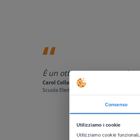
È un ottimo strumento da uti
Carol Collack
Scuola Elementare Frank Kim, Nevada
Consenso
This w
Utilizziamo i cookie
Based on 
There you
Utilizziamo cookie funzionali,