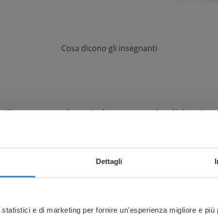
Cosa dicono gli insegnanti
lizzare con la mia lavagna e la didattica 
Dettagli
ebsite doesn't match your location
your location, we think you might prefer to visit our English
'll find regional content and pricing.
 statistici e di marketing per fornire un'esperienza migliore e pi