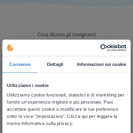
Cosa dicono gli insegnanti
Consenso
Dettagli
Informazioni sui cookie
È un ottimo strumento da utilizzare con la mia
lavagna e la didattica a distanza.
Utilizziamo i cookie
Carol Collack
Utilizziamo cookie funzionali, statistici e di marketing per
Scuola Elementare Frank Kim, Nevada
This website doesn't match
fornire un'esperienza migliore e più personale. Puoi
your location
accettare questi cookie o modificare le tue preferenze
sotto la voce "Impostazioni". Clicca qui per leggere la
Based on your location, we think you might
nostra Informativa sulla privacy.
prefer to visit our English website. There you'll
find regional content and pricing.