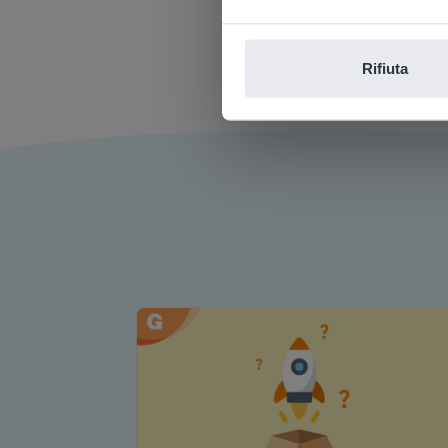
a mano.
con la 
Rifiuta