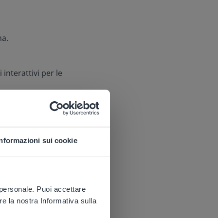
na.
interattivi per le
z dalla Biblioteca
Informazioni sui cookie
 website.
ù personale. Puoi accettare
eferiti su Gynzy
re la nostra Informativa sulla
ca della scrittura