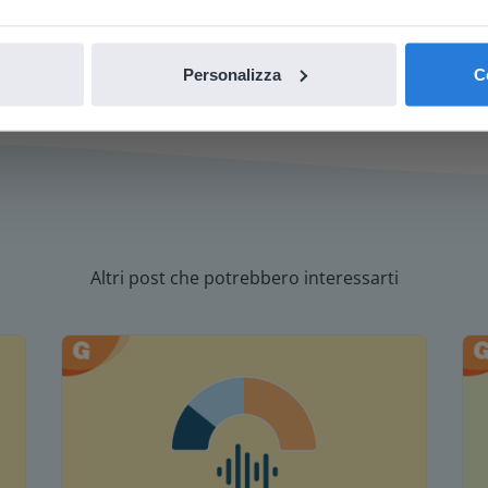
 Curiosità: ha vinto la sua gara di ortografia del
parola "Galilean"!
Personalizza
C
Altri post che potrebbero interessarti