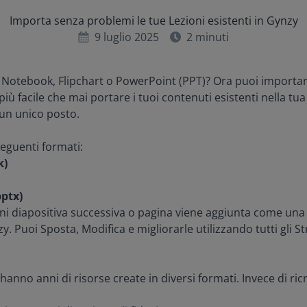
Importa senza problemi le tue Lezioni esistenti in Gynzy
9 luglio 2025
2
minuti
o Notebook, Flipchart o PowerPoint (PPT)? Ora puoi importar
ù facile che mai portare i tuoi contenuti esistenti nella tua
un unico posto.
seguenti formati:
k)
pptx)
gni diapositiva successiva o pagina viene aggiunta come un
y. Puoi Sposta, Modifica e migliorarle utilizzando tutti gli 
hanno anni di risorse create in diversi formati. Invece di ric